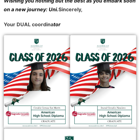
Wishing you nothing but the best as you embark soon
on a new journey: Uni.
Sincerely,
Your DUAL coordina
tor