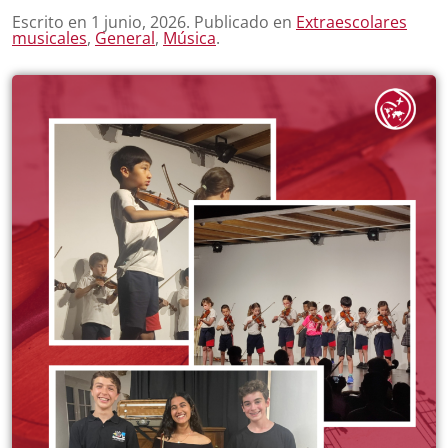
Escrito en
1 junio, 2026
. Publicado en
Extraescolares
musicales
,
General
,
Música
.