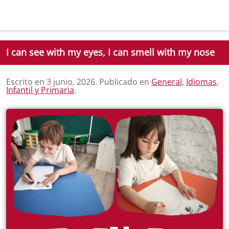
I can see with my eyes, I can smell with my nose
Escrito en
3 junio, 2026
. Publicado en
General
,
Idiomas
,
Infantil y Primaria
.