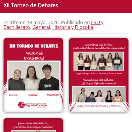
XII Torneo de Debates
Escrito en
18 mayo, 2026
. Publicado en
ESO y
Bachillerato
,
General
,
Historia y Filosofía
.