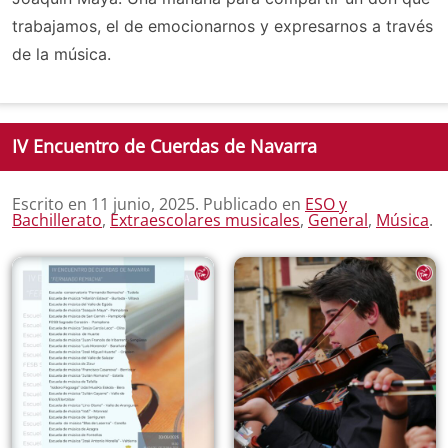
trabajamos, el de emocionarnos y expresarnos a través
de la música.
IV Encuentro de Cuerdas de Navarra
Escrito en
11 junio, 2025
. Publicado en
ESO y
Bachillerato
,
Extraescolares musicales
,
General
,
Música
.