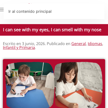
Ir al contenido principal
I can see with my eyes, I can smell with my nose
Escrito en
3 junio, 2026
. Publicado en
General
,
Idiomas
,
Infantil y Primaria
.