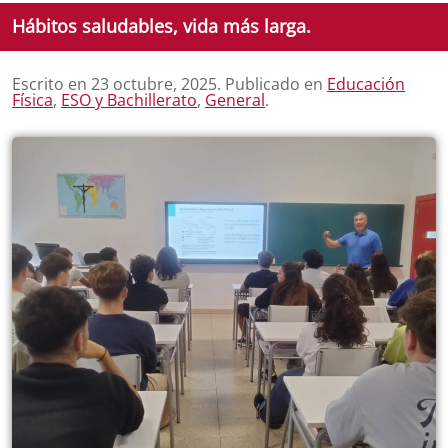
Hábitos saludables, vida más larga.
Escrito en
23 octubre, 2025
. Publicado en
Educación
Física
,
ESO y Bachillerato
,
General
.