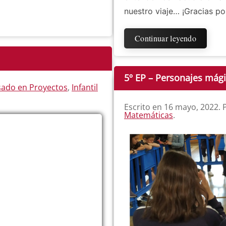
nuestro viaje… ¡Gracias po
Continuar leyendo
5º EP – Personajes mág
sado en Proyectos
,
Infantil
Escrito en
16 mayo, 2022
.
Matemáticas
.