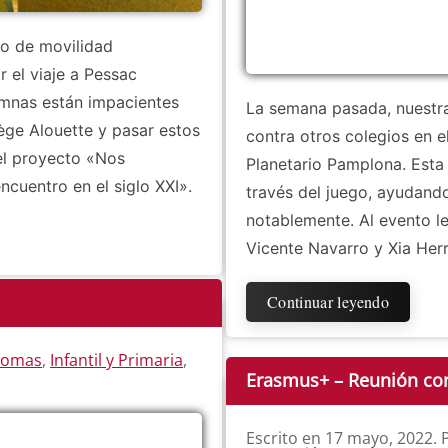
to de movilidad
 el viaje a Pessac
umnas están impacientes
La semana pasada, nuestra
ège Alouette y pasar estos
contra otros colegios en e
del proyecto «Nos
Planetario Pamplona. Esta 
uentro en el siglo XXI».
través del juego, ayudand
notablemente. Al evento le
Vicente Navarro y Xia Herr
Continuar leyendo
iomas
,
Infantil y Primaria
,
Erasmus+ – Reunión con
Escrito en
17 mayo, 2022
.