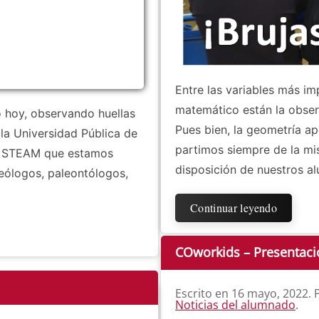
Entre las variables más im
matemático están la observ
 hoy, observando huellas
Pues bien, la geometría ap
 la Universidad Pública de
partimos siempre de la mi
to STEAM que estamos
disposición de nuestros a
eólogos, paleontólogos,
Continuar leyendo
COworkids – Presentació
Escrito en
16 mayo, 2022
.
Noticias del alumnado
.