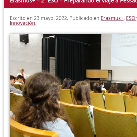
Erasmus+ – 2º ESO – Preparando el viaje a Pessa
Escrito en
23 mayo, 2022
. Publicado en
Erasmus+
,
ESO 
Innovación
.