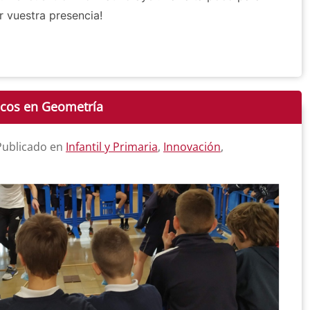
r vuestra presencia!
icos en Geometría
 Publicado en
Infantil y Primaria
,
Innovación
,