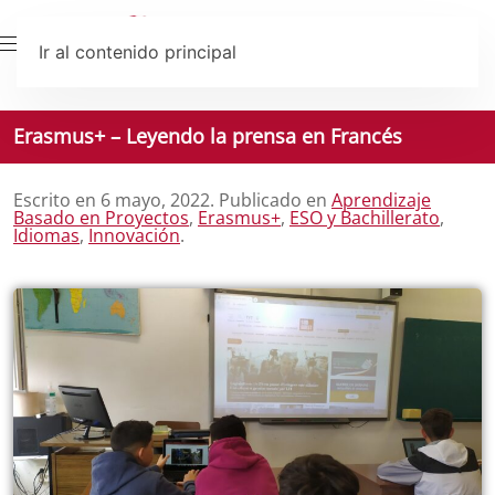
Ir al contenido principal
Erasmus+ – Leyendo la prensa en Francés
Escrito en
6 mayo, 2022
. Publicado en
Aprendizaje
Basado en Proyectos
,
Erasmus+
,
ESO y Bachillerato
,
Idiomas
,
Innovación
.