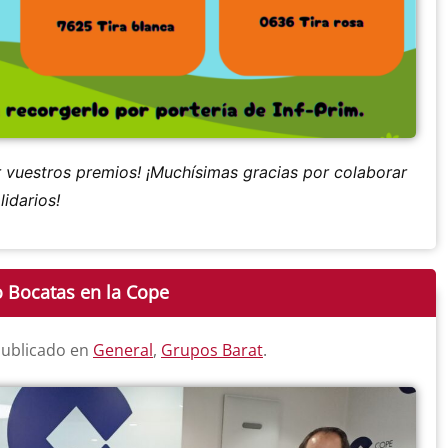
r vuestros premios! ¡Muchísimas gracias por colaborar
idarios!
o Bocatas en la Cope
Publicado en
General
,
Grupos Barat
.