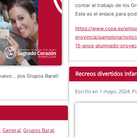
contar el trabajo de los G
Este es el enlace para pod
https://www.cope.es/emiso
provincia/pamplona/notici
15-anos-alumnado-proyec
Recreos divertidos Infan
uevo… ¡los Grupos Barat!
Escrito en
1 mayo, 2024
. P
,
General
,
Grupos Barat
.