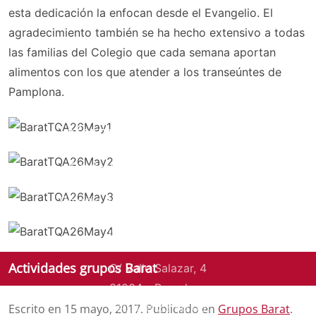
esta dedicación la enfocan desde el Evangelio. El
agradecimiento también se ha hecho extensivo a todas
las familias del Colegio que cada semana aportan
alimentos con los que atender a los transeúntes de
Pamplona.
Información de contacto:
Fundación Educativa Sofía Barat
Colegio Sagrado Corazón Pamplona
Infantil y Primaria:
Actividades grupos Barat
C/ Valle Salazar, 4
31004 - Pamplona
Tel. 948 23 50 00
Escrito en
15 mayo, 2017
. Publicado en
Grupos Barat
.