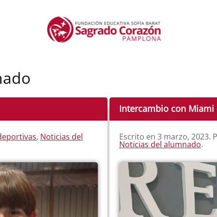
nado
Intercambio con Miami 
deportivas
,
Noticias del
Escrito en
3 marzo, 2023
. 
Noticias del alumnado
.