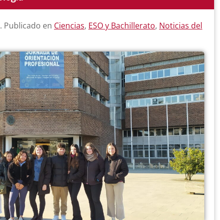
. Publicado en
Ciencias
,
ESO y Bachillerato
,
Noticias del