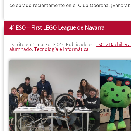
celebrado recientemente en el Club Oberena. ¡Enhorab
4º ESO – First LEGO League de Navarra
Escrito en
1 marzo, 2023
. Publicado en
ESO y Bachillera
alumnado
,
Tecnología e Informática
.