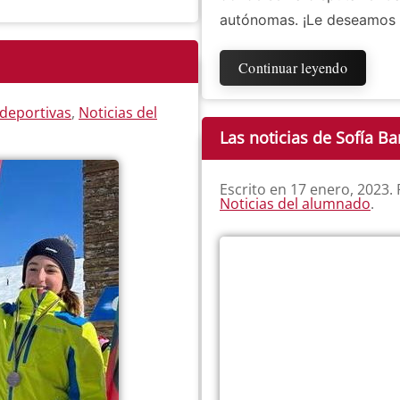
autónomas. ¡Le deseamos 
Continuar leyendo
 deportivas
,
Noticias del
Las noticias de Sofía Ba
Escrito en
17 enero, 2023
.
Noticias del alumnado
.