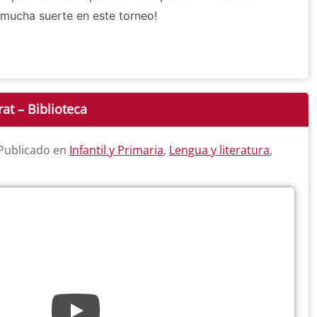
mucha suerte en este torneo!
rat – Biblioteca
 Publicado en
Infantil y Primaria
,
Lengua y literatura
,