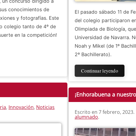
, un concurso dirigido a
r sus conocimientos de
El pasado sábado 11 de Feb
xiones y fotografías. Este
del colegio participaron e
 colegio tanto de 4º de
Olimpiada de Biología, que
uerte en la competición!
Universidad de Navarra. N
Noah y Mikel (de 1º Bachill
2º Bachillerato).
Continuar leyendo
¡Enhorabuena a nuestr
ria
,
Innovación
,
Noticias
Escrito en
7 febrero, 2023
.
alumnado
.