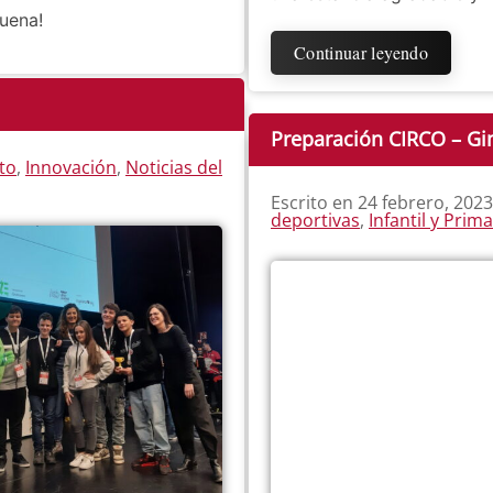
uena!
Continuar leyendo
Preparación CIRCO – Gi
to
,
Innovación
,
Noticias del
Escrito en
24 febrero, 2023
deportivas
,
Infantil y Prima