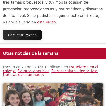
tres temas propuestos, y tuvimos la ocasión de
presenciar intervenciones muy carismáticas y discursos
de alto nivel. Si no pudisteis seguir el acto en directo,
os podéis verlo en
este vídeo
.
Continuar leyendo
Otras noticias de la semana
Escrito en
7 abril, 2023
. Publicado en
Estudiaron en el
colegio
,
Eventos y noticias
,
Extraescolares deportivas
,
Noticias del alumnado
.