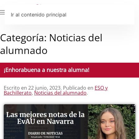
Ir al contenido principal
Categoría:
Noticias del
alumnado
¡Enhorabuena a nuestra alumna!
Escrito en
22 junio, 2023
. Publicado en
ESO y
Bachillerato
,
Noticias del alumnado
.