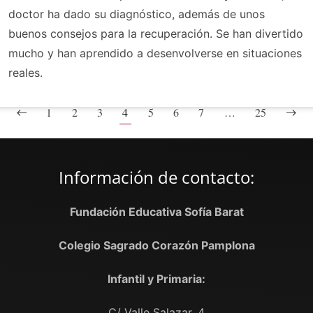
doctor ha dado su diagnóstico, además de unos
buenos consejos para la recuperación. Se han divertido
mucho y han aprendido a desenvolverse en situaciones
reales.
1
2
3
4
5
6
7
…
25
Información de contacto:
Fundación Educativa Sofía Barat
Colegio Sagrado Corazón Pamplona
Infantil y Primaria:
C/ Valle Salazar, 4