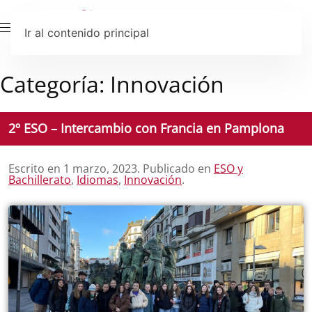
Ir al contenido principal
Categoría:
Innovación
2º ESO – Intercambio con Francia en Pamplona
Escrito en
1 marzo, 2023
. Publicado en
ESO y
Bachillerato
,
Idiomas
,
Innovación
.