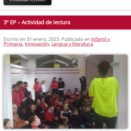
3º EP – Actividad de lectura
Escrito en
31 enero, 2023
. Publicado en
Infantil y
Primaria
,
Innovación
,
Lengua y literatura
.