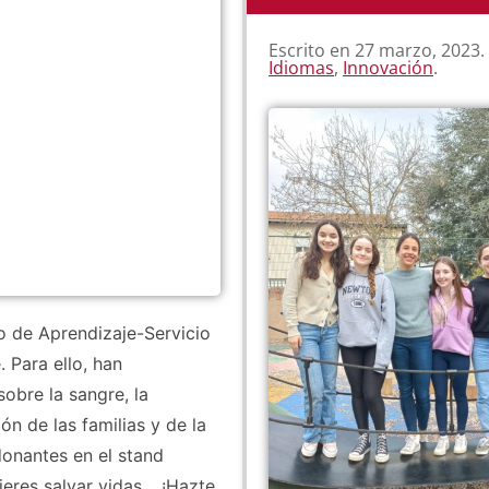
Escrito en
27 marzo, 2023
.
Idiomas
,
Innovación
.
o de Aprendizaje-Servicio
 Para ello, han
obre la sangre, la
n de las familias y de la
onantes en el stand
ieres salvar vidas… ¡Hazte