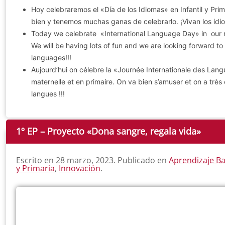
Hoy celebraremos el «Día de los Idiomas» en Infantil y Pri
bien y tenemos muchas ganas de celebrarlo. ¡Vivan los idi
Today we celebrate «International Language Day» in our n
We will be having lots of fun and we are looking forward to 
languages!!!
Aujourd’hui on célebre la «Journée Internationale des Lan
maternelle et en primaire. On va bien s’amuser et on a très 
langues !!!
1º EP – Proyecto «Dona sangre, regala vida»
Escrito en
28 marzo, 2023
. Publicado en
Aprendizaje B
y Primaria
,
Innovación
.