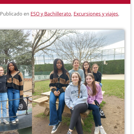
 Publicado en
ESO y Bachillerato
,
Excursiones y viajes
,