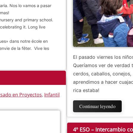
maria. Nos lo vamos a pasar
omas!
ursery and primary school.
celebrating it. Long live
gues» dans notre école en
envie de la fêter. Vive les
El pasado viernes los niños
Queríamos ver de verdad t
cerdos, caballos, conejos,
aprendimos a hacer cuajad
rica estaba!
asado en Proyectos
,
Infantil
Continuar leyendo
4º ESO – Intercambio c