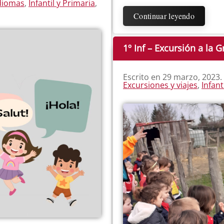
diomas
,
Infantil y Primaria
,
Continuar leyendo
1º Inf – Excursión a la 
Escrito en
29 marzo, 2023
.
Excursiones y viajes
,
Infant