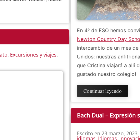
En 4º de ESO hemos conviv
Newton Country Day Schoo
intercambio de un mes de 
rato
,
Excursiones y viajes
,
Unidos; nuestras anfitriona
que Cristina viajará a allí
gustado nuestro colegio!
Continuar leyendo
Bach Dual – Expresión 
Escrito en
23 marzo, 2023
.
idiomas
,
Idiomas
,
Innovac