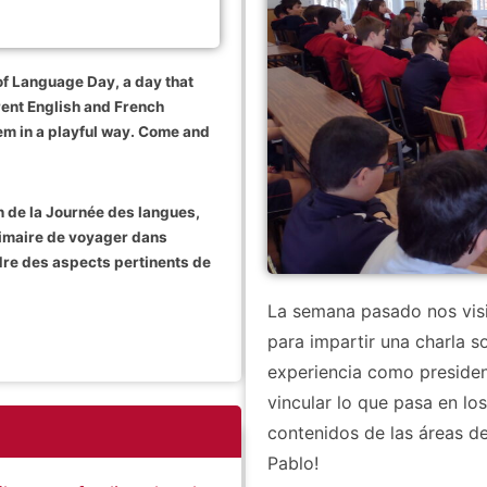
f Language Day, a day that
rent English and French
em in a playful way. Come and
n de la Journée des langues,
rimaire de voyager dans
dre des aspects pertinents de
La semana pasado nos visi
para impartir una charla s
experiencia como presiden
vincular lo que pasa en lo
contenidos de las áreas de 
Pablo!