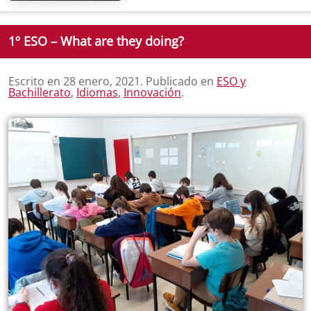
1º ESO – What are they doing?
Escrito en
28 enero, 2021
. Publicado en
ESO y
Bachillerato
,
Idiomas
,
Innovación
.