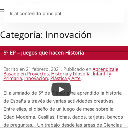
Ir al contenido principal
Categoría:
Innovación
5º EP – Juegos que hacen Historia
Escrito en
21 febrero, 2021
. Publicado en
Aprendizaje
Basado en Proyectos
,
Historia y Filosofía
,
Infantil y
Primaria
,
Innovación
,
Plástica y Arte
.
El alumnado de 5º de Primaria ha aprendido la historia
de España a través de varias actividades creativas.
Entre ellas, el diseño de un juego de mesa sobre la
Edad Moderna. Casillas, fichas, dados, tarjetas, bancos
de preguntas… Un trabajo desde las áreas de Ciencias