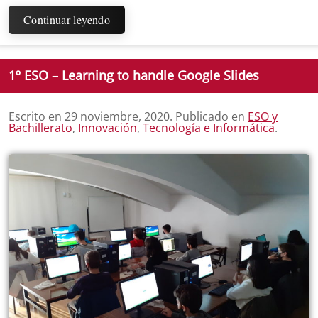
Continuar leyendo
1º ESO – Learning to handle Google Slides
Escrito en
29 noviembre, 2020
. Publicado en
ESO y
Bachillerato
,
Innovación
,
Tecnología e Informática
.