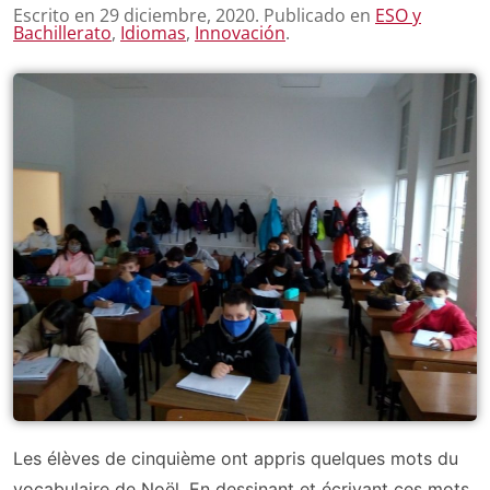
Escrito en
29 diciembre, 2020
. Publicado en
ESO y
Bachillerato
,
Idiomas
,
Innovación
.
Les élèves de cinquième ont appris quelques mots du
vocabulaire de Noël. En dessinant et écrivant ces mots