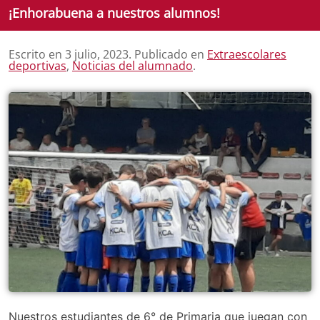
¡Enhorabuena a nuestros alumnos!
Escrito en
3 julio, 2023
. Publicado en
Extraescolares
deportivas
,
Noticias del alumnado
.
Nuestros estudiantes de 6° de Primaria que juegan con