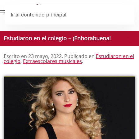
Ir al contenido principal
Estudiaron en el colegio – ¡Enhorabuena!
Escrito en
23 mayo, 2022
. Publicado en
Estudiaron en el
colegio
,
Extraescolares musicales
.