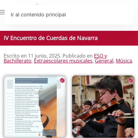
Ir al contenido principal
IV Encuentro de Cuerdas de Navarra
Escrito en
11 junio, 2025
. Publicado en
ESO y
Bachillerato
,
Extraescolares musicales
,
General
,
Música
.