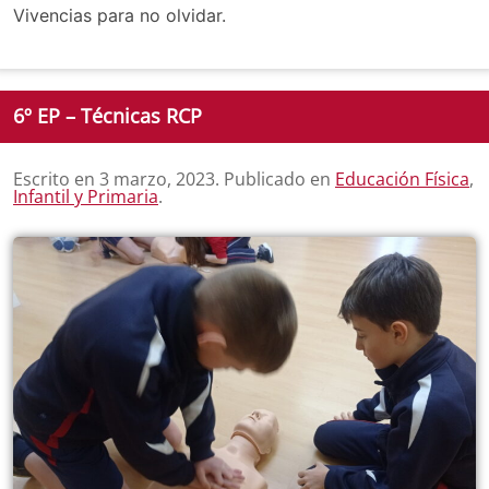
Vivencias para no olvidar.
6º EP – Técnicas RCP
Escrito en
3 marzo, 2023
. Publicado en
Educación Física
,
Infantil y Primaria
.