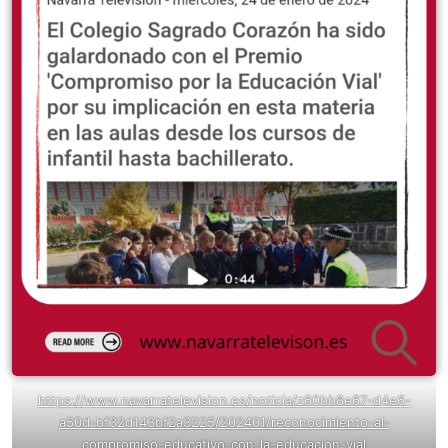
https://www.navarratelevision.es/noticia/z60bb8e67-d4e6-
a50d-bf32d143bf2a3225/202401/reconocimiento-al-
compromiso-educativo-con-la-educacion-vial