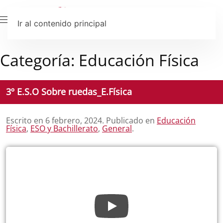
Ir al contenido principal
Categoría:
Educación Física
3º E.S.O Sobre ruedas_E.Física
Escrito en
6 febrero, 2024
. Publicado en
Educación
Física
,
ESO y Bachillerato
,
General
.