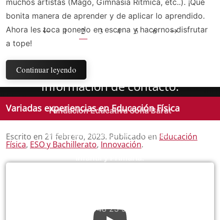
muchos artistas (Mago, Gimnasia Rítmica, etc..). ¡Qué
bonita manera de aprender y de aplicar lo aprendido.
Ahora les toca ponerlo en escena y hacernos disfrutar
1
2
3
4
5
6
a tope!
Continuar leyendo
Información de contacto:
Variadas experiencias en Educación Física
Fundación Educativa Sofía Barat
Colegio Sagrado Corazón Pamplona
Escrito en
21 febrero, 2023
. Publicado en
Educación
Física
,
ESO y Bachillerato
,
Innovación
.
Infantil y Primaria:
C/ Valle Salazar, 4
31004 - Pamplona
Tel. 948 23 50 00