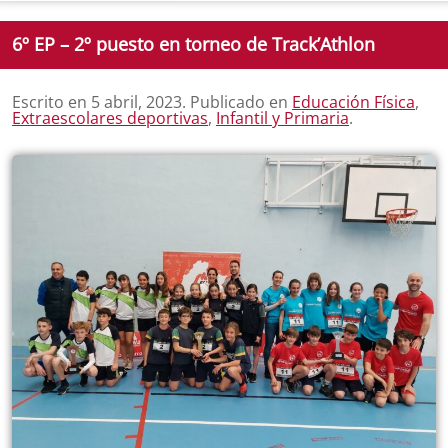
6º EP – 2º puesto en torneo de Track’Athlon
Escrito en
5 abril, 2023
. Publicado en
Educación Física
,
Extraescolares deportivas
,
Infantil y Primaria
.