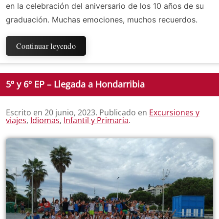
en la celebración del aniversario de los 10 años de su
graduación. Muchas emociones, muchos recuerdos.
Continuar leyendo
5º y 6º EP – Llegada a Hondarribia
Escrito en
20 junio, 2023
. Publicado en
Excursiones y
viajes
,
Idiomas
,
Infantil y Primaria
.