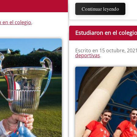
Continuar leyendo
 en el colegio
,
Estudiaron en el colegi
Escrito en
15 octubre, 202
deportivas
.