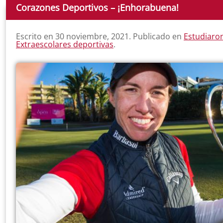
Corazones Deportivos – ¡Enhorabuena!
Escrito en
30 noviembre, 2021
. Publicado en
Estudiaron
Extraescolares deportivas
.