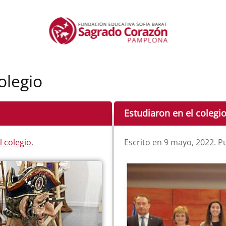
olegio
Estudiaron en el colegi
l colegio
.
Escrito en
9 mayo, 2022
. P