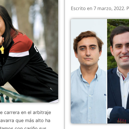
Escrito en
7 marzo, 2022
. 
 carrera en el arbitraje
navarra que más alto ha
rdamos con cariño sus