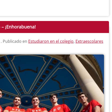
o – ¡Enhorabuena!
1
. Publicado en
Estudiaron en el colegio
,
Extraescolares