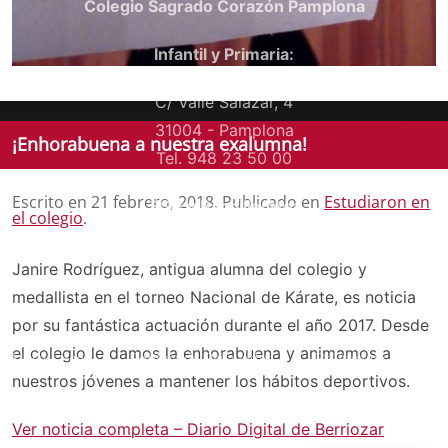
Colegio Sagrado Corazón Pamplona
Infantil y Primaria:
C/ Valle Salazar, 4
31004 - Pamplona
¡Enhorabuena a nuestra exalumna!
Tel. 948 23 50 00
Escrito en
21 febrero, 2018
. Publicado en
Estudiaron en
ESO y Bachillerato:
el colegio
.
C/ Media Luna, 43
Janire Rodríguez, antigua alumna del colegio y
31004 - Pamplona
medallista en el torneo Nacional de Kárate, es noticia
Tel. 948 24 77 58
por su fantástica actuación durante el año 2017. Desde
el colegio le damos la enhorabuena y animamos a
Aviso Legal
Política de Privacidad
Política de cookies
nuestros jóvenes a mantener los hábitos deportivos.
Canal ético
Ver noticia completa – Diario Digital de Berriozar