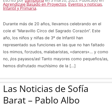
Escrito por
pamplona
en
3 marzo, 2023
. Publicado en
Aprendizaje Basado en Proyectos
,
Eventos y noticias
,
Infantil y Primaria
.
Durante más de 20 años, llevamos celebrando en el
cole el “Maravillo Circo del Sagrado Corazón”. Este
año, los niños y niñas de 3º de Infantil han
representado sus funciones en las que no han faltado
los mimos, forzudos, malabaristas, «dancers»… y como
no, ¡los payasos/as! Tanto mayores como pequeños/as,
hemos disfrutado muchísimo de la […]
Las Noticias de Sofía
Barat – Pablo Albo