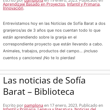
Escrito por
pamplona
en
19 enero, 2023
. Publicado en
Aprendizaje Basado en Proyectos
,
Infantil y Primaria
,
Innovación
.
Entrevistamos hoy en las Noticias de Sofía Barat a dos
granjeros/as de 3 años que nos cuentan todo lo que
están aprendiendo sobre la granja en el
correspondiente proyecto que están llevando a cabo.
Animales, trabajos, productos del campo… ¡incluso
cuentos y canciones! ¡No te lo pierdas!
Las noticias de Sofía
Barat – Biblioteca
Escrito por
pamplona
en
17 enero, 2023
. Publicado en
Infantil y Primaria
,
Lengua y literatura
,
Noticias del