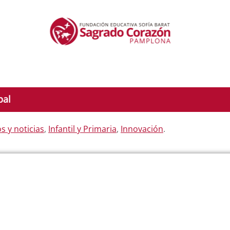
pal
s y noticias
,
Infantil y Primaria
,
Innovación
.