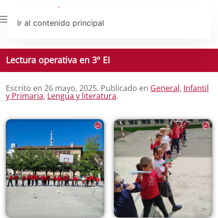
Ir al contenido principal
Lectura operativa en 3º EI
Escrito en
26 mayo, 2025
. Publicado en
General
,
Infantil
y Primaria
,
Lengua y literatura
.