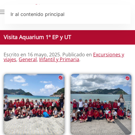
Ir al contenido principal
Visita Aquarium 1º EP y UT
Escrito en
16 mayo, 2025
. Publicado en
Excursiones y
viajes
,
General
,
Infantil y Primaria
.