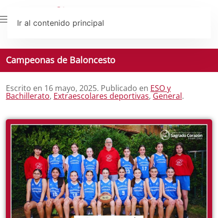
Ir al contenido principal
Campeonas de Baloncesto
Escrito en
16 mayo, 2025
. Publicado en
ESO y
Bachillerato
,
Extraescolares deportivas
,
General
.