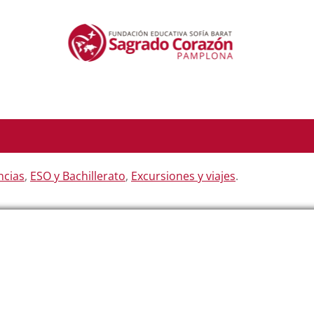
ncias
,
ESO y Bachillerato
,
Excursiones y viajes
.