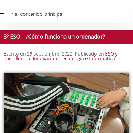
Ir al contenido principal
3º ESO – ¿Cómo funciona un ordenador?
Escrito en
29 septiembre, 2022
. Publicado en
ESO y
Bachillerato
,
Innovación
,
Tecnología e Informática
.