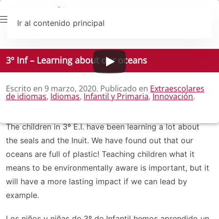
Ir al contenido principal
3º Inf – Learning about our oceans
Escrito en
9 marzo, 2020
. Publicado en
Extraescolares
de idiomas
,
Idiomas
,
Infantil y Primaria
,
Innovación
.
The children in 3º E.I. have been learning a lot about
the seals and the Inuit. We have found out that our
oceans are full of plastic! Teaching children what it
means to be environmentally aware is important, but it
will have a more lasting impact if we can lead by
example.
Los niños y niñas de 3º de Infantil hemos aprendido un