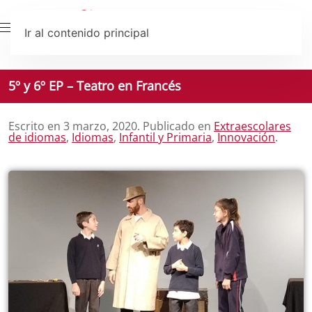
Ir al contenido principal
5º y 6º EP – Teatro en Francés
Escrito en
3 marzo, 2020
. Publicado en
Extraescolares
de idiomas
,
Idiomas
,
Infantil y Primaria
,
Innovación
.