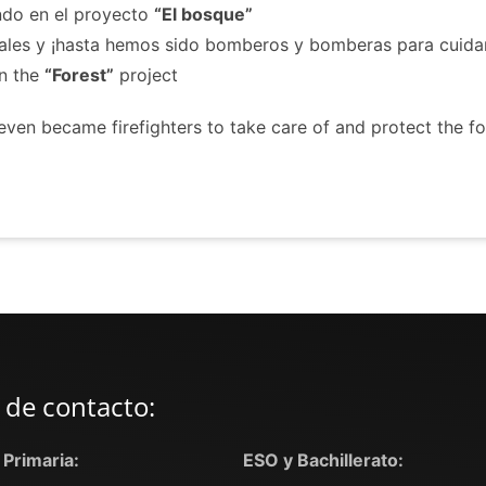
ndo en el proyecto
“El bosque”
es y ¡hasta hemos sido bomberos y bomberas para cuidar
on the
“Forest”
project
en became firefighters to take care of and protect the fo
 de contacto:
y Primaria:
ESO y Bachillerato: