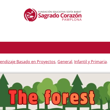
endizaje Basado en Proyectos
,
General
,
Infantil y Primaria
.