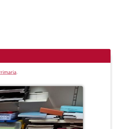
 Primaria
.