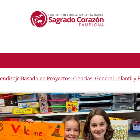
endizaje Basado en Proyectos
,
Ciencias
,
General
,
Infantil y