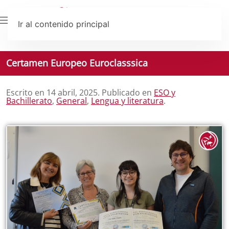
Ir al contenido principal
Certamen Europeo Euroclasssica
Escrito en
14 abril, 2025
. Publicado en
ESO y
Bachillerato
,
General
,
Lengua y literatura
.