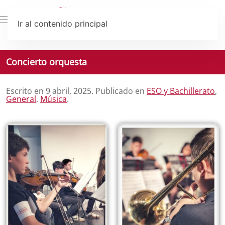
Ir al contenido principal
Concierto orquesta
Escrito en
9 abril, 2025
. Publicado en
ESO y Bachillerato
,
General
,
Música
.