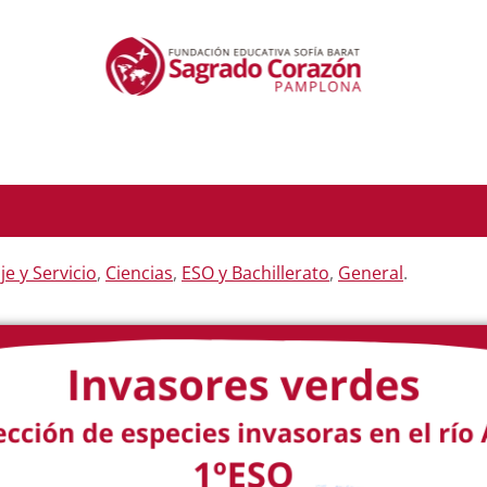
e y Servicio
,
Ciencias
,
ESO y Bachillerato
,
General
.