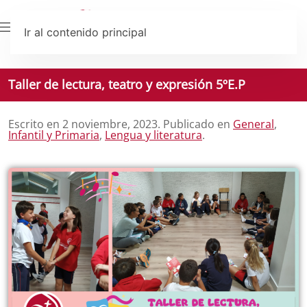
Ir al contenido principal
Taller de lectura, teatro y expresión 5ºE.P
Escrito en
2 noviembre, 2023
. Publicado en
General
,
Infantil y Primaria
,
Lengua y literatura
.