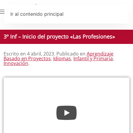
Ir al contenido principal
3º Inf – Inicio del proyecto «Las Profesiones»
Escrito en
4 abril, 2023
. Publicado en
Aprendizaje
Basado en Proyectos
,
Idiomas
,
Infantil y Primaria
,
Innovación
.