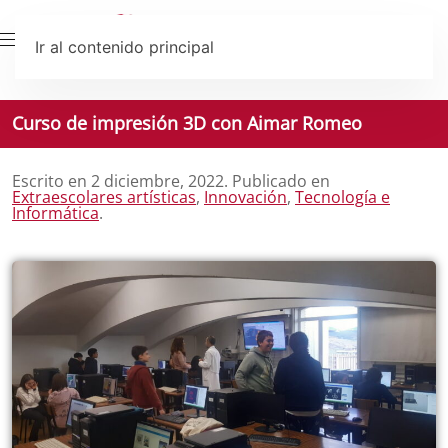
Ir al contenido principal
Curso de impresión 3D con Aimar Romeo
Escrito en
2 diciembre, 2022
. Publicado en
Extraescolares artísticas
,
Innovación
,
Tecnología e
Informática
.