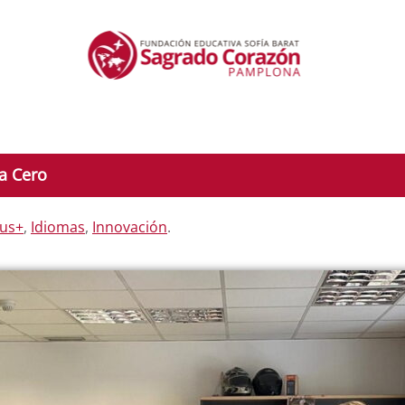
a Cero
us+
,
Idiomas
,
Innovación
.