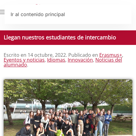
Ir al contenido principal
Llegan nuestros estudiantes de intercambio
Escrito en
14 octubre, 2022
. Publicado en
Erasmus+
,
Eventos y noticias
,
Idiomas
,
Innovación
,
Noticias del
alumnado
.