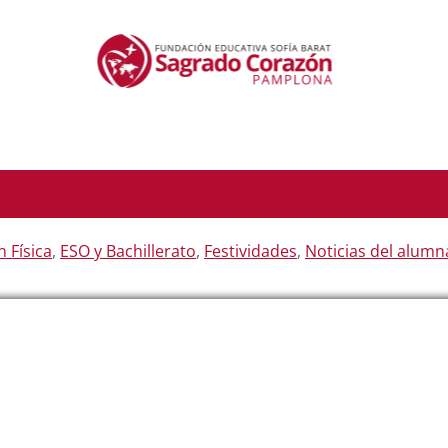
 Física
,
ESO y Bachillerato
,
Festividades
,
Noticias del alum