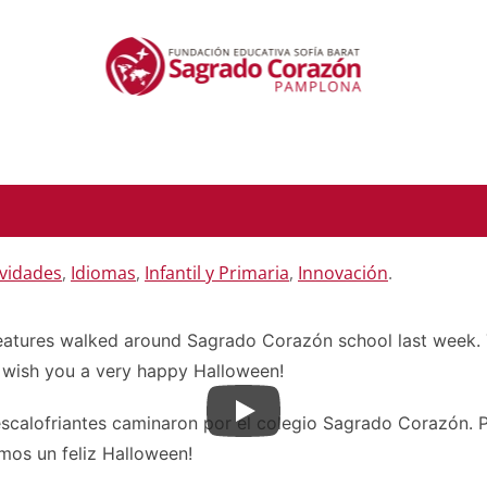
ividades
,
Idiomas
,
Infantil y Primaria
,
Innovación
.
reatures walked around Sagrado Corazón school last week.
wish you a very happy Halloween!
scalofriantes caminaron por el colegio Sagrado Corazón. Pu
mos un feliz Halloween!