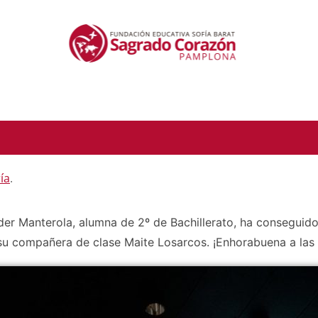
ía
.
der Manterola, alumna de 2º de Bachillerato, ha conseguid
su compañera de clase Maite Losarcos. ¡Enhorabuena a las