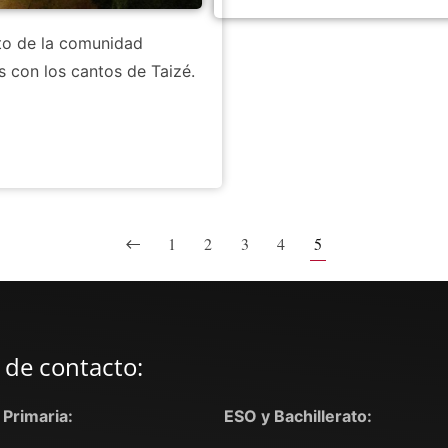
nto de la comunidad
 con los cantos de Taizé.
1
2
3
4
5
 de contacto:
y Primaria:
ESO y Bachillerato: