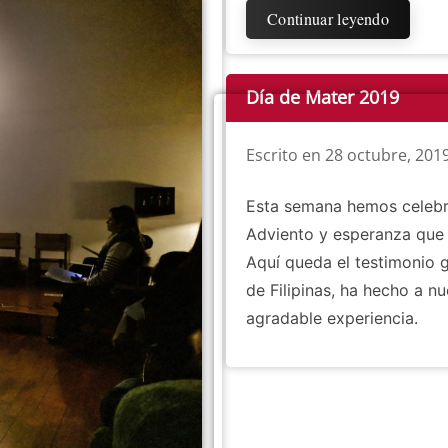
Continuar leyendo
Día de Mater 2019
Escrito en
28 octubre, 201
Esta semana hemos celebra
Adviento y esperanza que d
Aquí queda el testimonio g
de Filipinas, ha hecho a n
agradable experiencia.