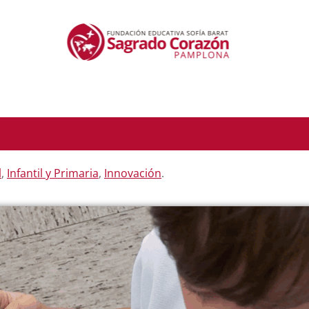
l
,
Infantil y Primaria
,
Innovación
.