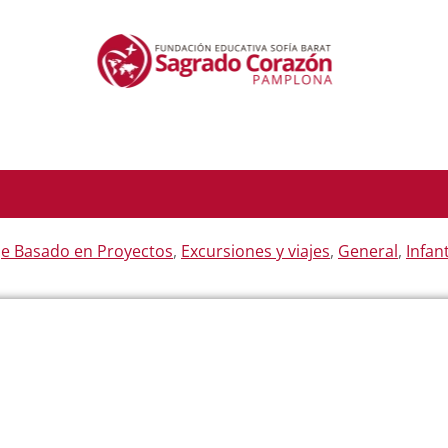
je Basado en Proyectos
,
Excursiones y viajes
,
General
,
Infant