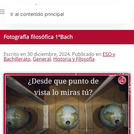
Ir al contenido principal
Fotografía filosófica 1ºBach
Escrito en
30 diciembre, 2024
. Publicado en
ESO y
Bachillerato
,
General
,
Historia y Filosofía
.