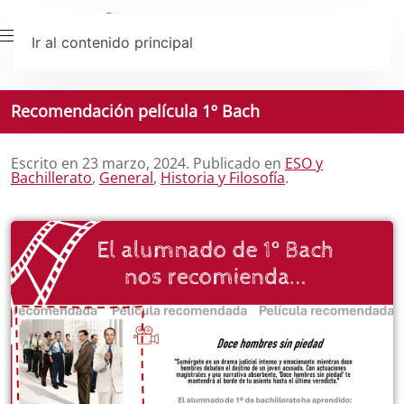
Ir al contenido principal
Recomendación película 1º Bach
Escrito en
23 marzo, 2024
. Publicado en
ESO y
Bachillerato
,
General
,
Historia y Filosofía
.