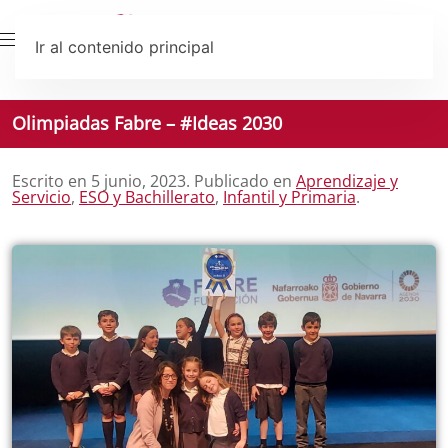
Ir al contenido principal
Olimpiadas Fabre – #Ideas 2030
Escrito en
5 junio, 2023
. Publicado en
Aprendizaje y
Servicio
,
ESO y Bachillerato
,
Infantil y Primaria
.