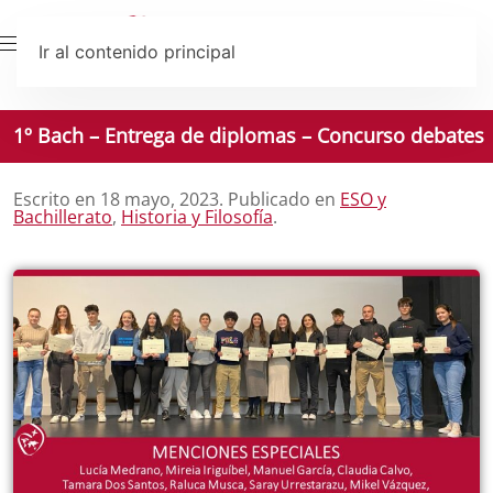
Ir al contenido principal
1º Bach – Entrega de diplomas – Concurso debates
Escrito en
18 mayo, 2023
. Publicado en
ESO y
Bachillerato
,
Historia y Filosofía
.