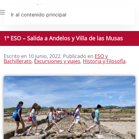
Ir al contenido principal
1º ESO – Salida a Andelos y Villa de las Musas
Escrito en
10 junio, 2022
. Publicado en
ESO y
Bachillerato
,
Excursiones y viajes
,
Historia y Filosofía
.